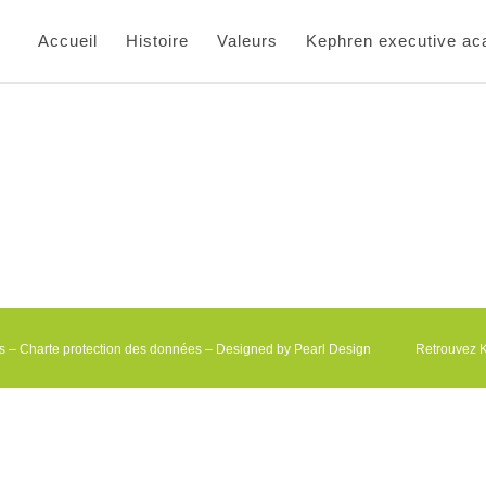
Accueil
Histoire
Valeurs
Kephren executive a
s
–
Charte protection des données
– Designed by
Pearl Design
Retrouvez 