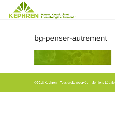
bg-penser-autrement
©2018 Kephren – Tous droits réservés –
Mentions Légale