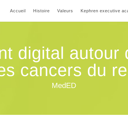
Accueil
Histoire
Valeurs
Kephren executive a
 digital autour
es cancers du re
MedED