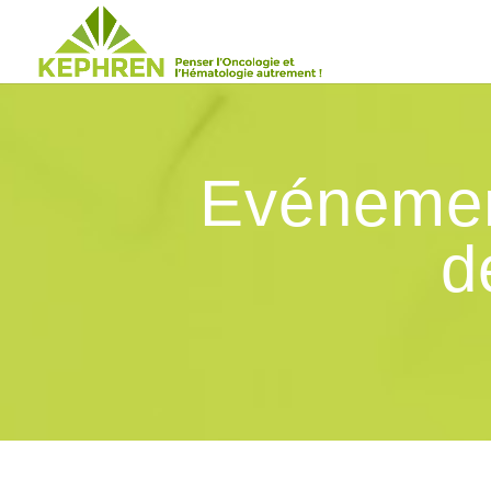
Evénement
d